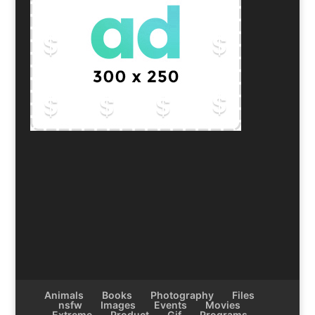
Animals
Books
Photography
Files
nsfw
Images
Events
Movies
Extreme
Product
Gif
Programs